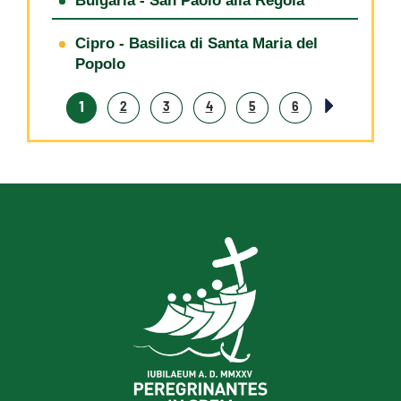
Bulgaria - San Paolo alla Regola
Cipro - Basilica di Santa Maria del
Popolo
1
2
3
4
5
6