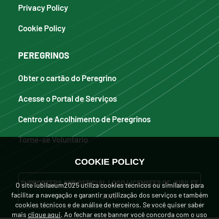
Privacy Policy
Cookie Policy
PEREGRINOS
Obter o cartão do Peregrino
Acesse o Portal de Serviços
Centro de Acolhimento de Peregrinos
Torne-se Voluntário
COOKIE POLICY
SUPPORTERS AND OFFICIAL LOGO LICENSEES OF JUBILEE
O site iubilaeum2025 utiliza cookies técnicos ou similares para
facilitar a navegação e garantir a utilização dos serviços e também
2025
cookies técnicos e de análise de terceiros. Se você quiser saber
mais
clique aqui
. Ao fechar este banner você concorda com o uso