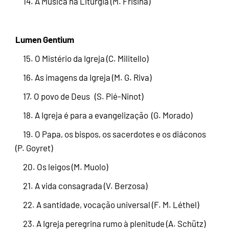
14. A Música na Liturgia (M. Frisina)
Lumen Gentium
15. O Mistério da Igreja (C. Militello)
16. As imagens da Igreja (M. G. Riva)
17. O povo de Deus (S. Pié-Ninot)
18. A Igreja é para a evangelização (G. Morado)
19. O Papa, os bispos, os sacerdotes e os diáconos
(P. Goyret)
20. Os leigos (M. Muolo)
21. A vida consagrada (V. Berzosa)
22. A santidade, vocação universal (F. M. Léthel)
23. A Igreja peregrina rumo à plenitude (A. Schütz)