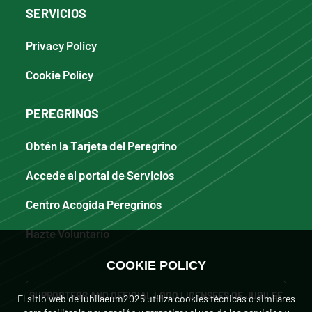
SERVICIOS
Privacy Policy
Cookie Policy
PEREGRINOS
Obtén la Tarjeta del Peregrino
Accede al portal de Servicios
Centro Acogida Peregrinos
Hazte Voluntario
COOKIE POLICY
SUPPORTERS AND OFFICIAL LOGO LICENSEES OF JUBILEE
El sitio web de iubilaeum2025 utiliza cookies técnicas o similares