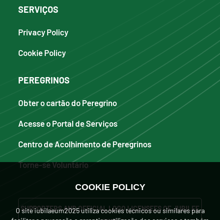
SERVIÇOS
Privacy Policy
Cookie Policy
PEREGRINOS
Obter o cartão do Peregrino
Acesse o Portal de Serviços
Centro de Acolhimento de Peregrinos
Torne-se Voluntário
COOKIE POLICY
SUPPORTERS AND OFFICIAL LOGO LICENSEES OF JUBILEE
O site iubilaeum2025 utiliza cookies técnicos ou similares para