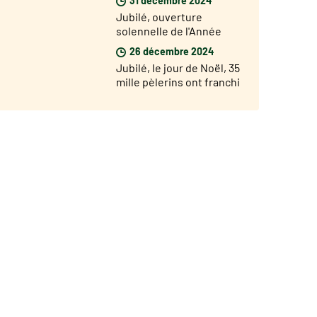
Porte Sainte de Saint
Jubilé, ouverture
Jean de Latran
solennelle de l'Année
Jubilaire dans les
26 décembre 2024
diocèses du monde le 29
Jubilé, le jour de Noël, 35
décembre
mille pèlerins ont franchi
la Porte Sainte de Saint
Pierre