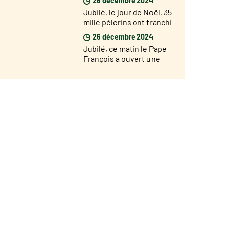
diocèses du monde le 29
Jubilé, le jour de Noël, 35
décembre
mille pèlerins ont franchi
la Porte Sainte de Saint
26 décembre 2024
Pierre
Jubilé, ce matin le Pape
François a ouvert une
Porte Sainte dans la
prison de Rebibbia