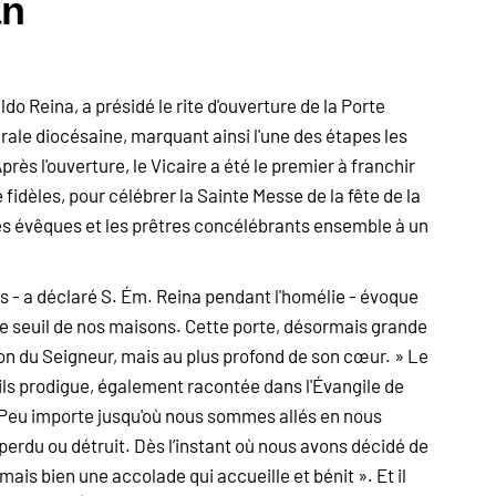
an
do Reina, a présidé le rite d'ouverture de la Porte
drale diocésaine, marquant ainsi l'une des étapes les
rès l'ouverture, le Vicaire a été le premier à franchir
e fidèles, pour célébrer la Sainte Messe de la fête de la
les évêques et les prêtres concélébrants ensemble à un
 - a déclaré S. Ém. Reina pendant l'homélie - évoque
le seuil de nos maisons. Cette porte, désormais grande
on du Seigneur, mais au plus profond de son cœur. » Le
fils prodigue, également racontée dans l'Évangile de
e. Peu importe jusqu'où nous sommes allés en nous
perdu ou détruit. Dès l’instant où nous avons décidé de
ais bien une accolade qui accueille et bénit ». Et il