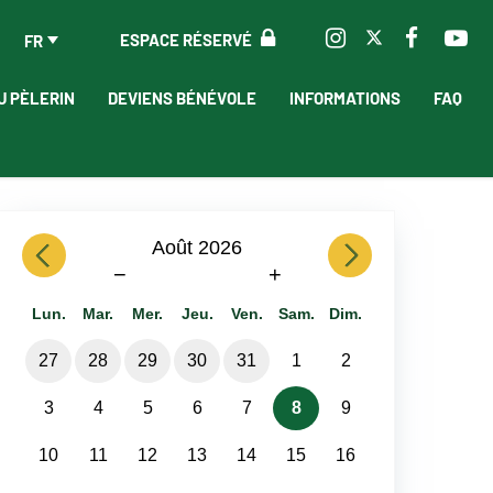
ESPACE RÉSERVÉ
FR
U PÈLERIN
DEVIENS BÉNÉVOLE
INFORMATIONS
FAQ
previous
Août 2026
next
−
+
Lun.
Mar.
Mer.
Jeu.
Ven.
Sam.
Dim.
27
28
29
30
31
1
2
3
4
5
6
7
8
9
10
11
12
13
14
15
16