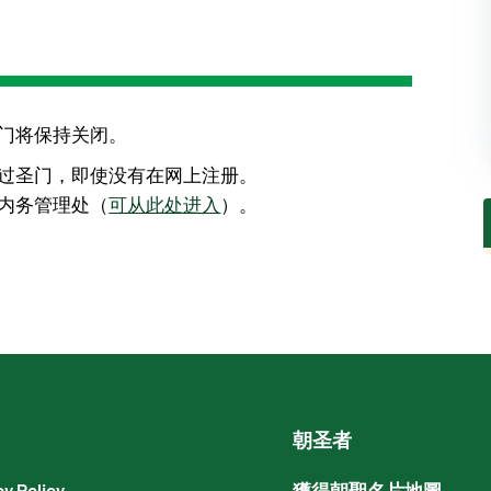
门将保持关闭。
过圣门，即使没有在网上注册。
内务管理处（
可从此处进入
）。
朝圣者
cy Policy
獲得朝聖名片地圖