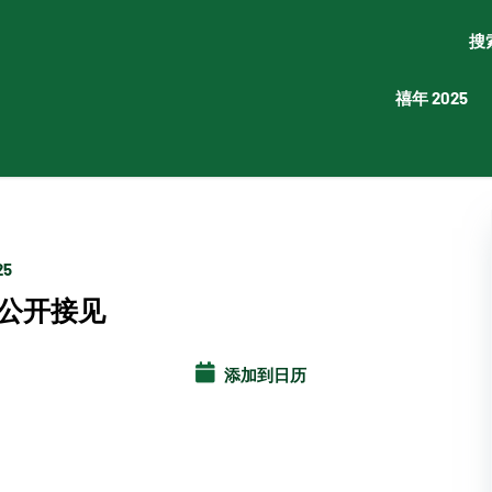
搜
禧年 2025
25
公开接见
添加到日历