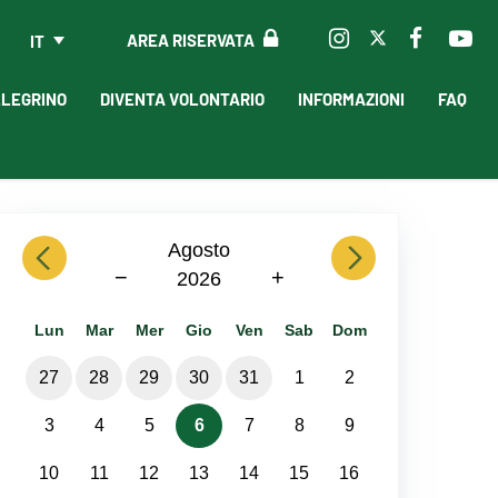
AREA RISERVATA
IT
LLEGRINO
DIVENTA VOLONTARIO
INFORMAZIONI
FAQ
previous
Agosto
next
−
+
2026
Lun
Mar
Mer
Gio
Ven
Sab
Dom
27
28
29
30
31
1
2
3
4
5
6
7
8
9
10
11
12
13
14
15
16