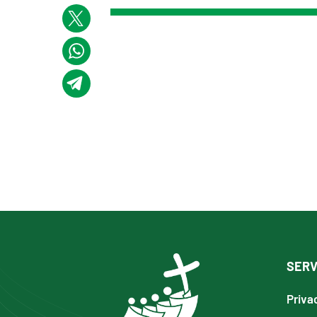
SERV
Priva