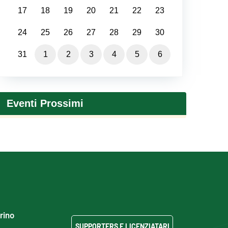
17
18
19
20
21
22
23
24
25
26
27
28
29
30
31
1
2
3
4
5
6
Eventi Prossimi
grino
SUPPORTERS E LICENZIATARI