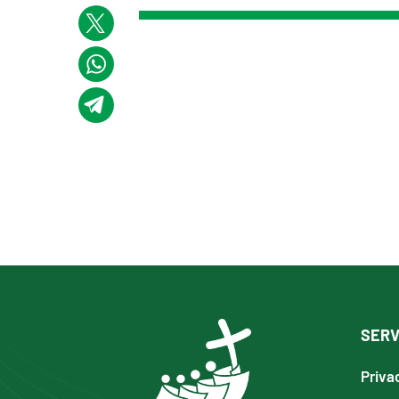
SERV
Priva