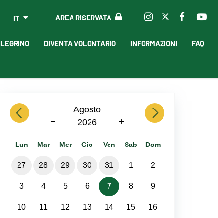
AREA RISERVATA
IT
LLEGRINO
DIVENTA VOLONTARIO
INFORMAZIONI
FAQ
previous
Agosto
next
−
+
2026
Lun
Mar
Mer
Gio
Ven
Sab
Dom
27
28
29
30
31
1
2
3
4
5
6
7
8
9
10
11
12
13
14
15
16