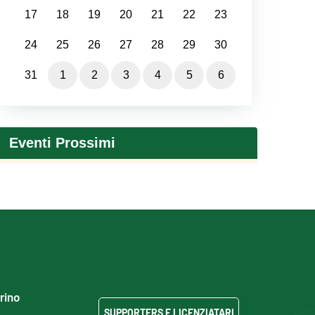
17
18
19
20
21
22
23
24
25
26
27
28
29
30
31
1
2
3
4
5
6
Eventi Prossimi
grino
SUPPORTERS E LICENZIATARI