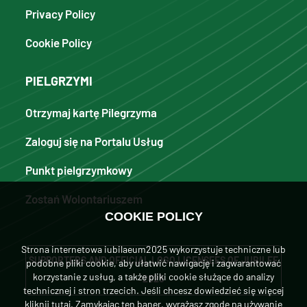
Privacy Policy
Cookie Policy
PIELGRZYMI
Otrzymaj kartę Pilegrzyma
Zaloguj się na Portalu Usług
Punkt pielgrzymkowy
Zostań Wolontariuszem
COOKIE POLICY
Strona internetowa iubilaeum2025 wykorzystuje techniczne lub
SUPPORTERS AND OFFICIAL LOGO LICENSEES OF JUBILEE
podobne pliki cookie, aby ułatwić nawigację i zagwarantować
korzystanie z usług, a także pliki cookie służące do analizy
2025
technicznej i stron trzecich. Jeśli chcesz dowiedzieć się więcej
kliknij tutaj
. Zamykając ten baner, wyrażasz zgodę na używanie