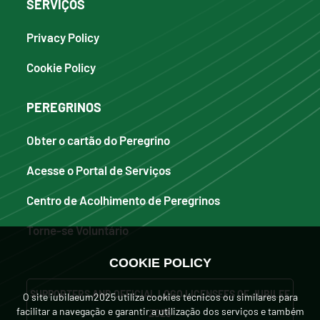
SERVIÇOS
Privacy Policy
Cookie Policy
PEREGRINOS
Obter o cartão do Peregrino
Acesse o Portal de Serviços
Centro de Acolhimento de Peregrinos
Torne-se Voluntário
COOKIE POLICY
SUPPORTERS AND OFFICIAL LOGO LICENSEES OF JUBILEE
O site iubilaeum2025 utiliza cookies técnicos ou similares para
facilitar a navegação e garantir a utilização dos serviços e também
2025