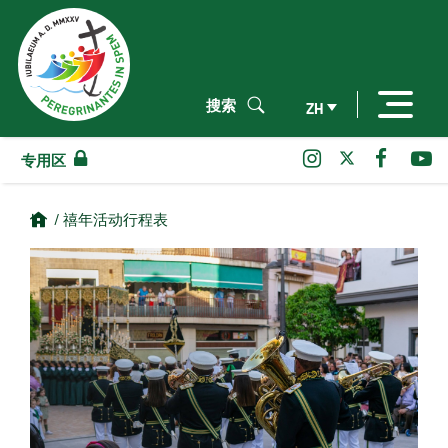
搜索
ZH
专用区
/ 禧年活动行程表