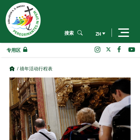
搜索
ZH
专用区
/ 禧年活动行程表