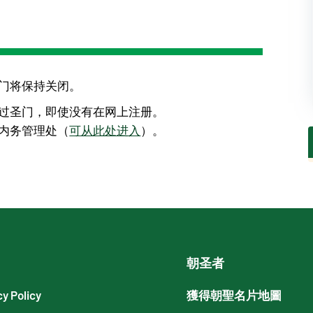
门将保持关闭。
过圣门，即使没有在网上注册。
内务管理处（
可从此处进入
）。
朝圣者
cy Policy
獲得朝聖名片地圖