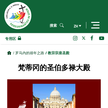
搜索
ZH
专用区
/ 教宗宗座圣殿
/ 罗马内的禧年之路
梵蒂冈的圣伯多禄大殿