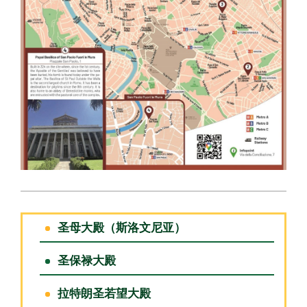
圣母大殿（斯洛文尼亚）
圣保禄大殿
拉特朗圣若望大殿