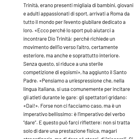
Trinità, erano presenti migliaia di bambini, giovani
e adulti appassionati di sport, arrivati a Roma da
tutto il mondo per l’evento giubilare dedicato a
loro. «Ecco perché lo sport può aiutarci a
incontrare Dio Trinità: perché richiede un
movimento dell’io verso l’altro, certamente
esteriore, ma anche e soprattutto interiore.
Senza questo, si riduce a una sterile
competizione di egoismi», ha aggiunto il Santo
Padre. «Pensiamo a un’espressione che, nella
lingua italiana, si usa comunemente per incitare
gli atleti durante le gare: gli spettatori gridano:
«Dai!». Forse non ci facciamo caso, ma è un
imperativo bellissimo: è l’imperativo del verbo
“dare”. E questo può farci riflettere: non si tratta
solo di dare una prestazione fisica, magari
straordinaria, ma di dare sé stessi, di “giocarsi”. Si