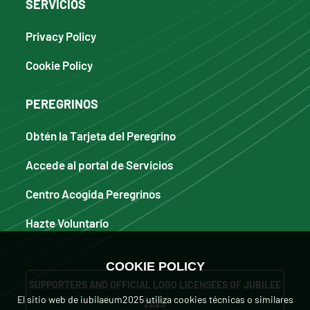
SERVICIOS
Privacy Policy
Cookie Policy
PEREGRINOS
Obtén la Tarjeta del Peregrino
Accede al portal de Servicios
Centro Acogida Peregrinos
Hazte Voluntario
COOKIE POLICY
SUPPORTERS AND OFFICIAL LOGO LICENSEES OF JUBILEE
El sitio web de iubilaeum2025 utiliza cookies técnicas o similares
2025