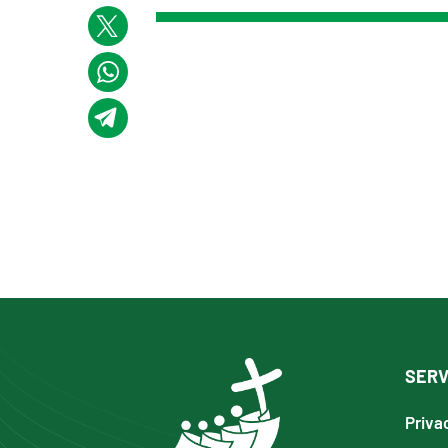
SERV
Priva