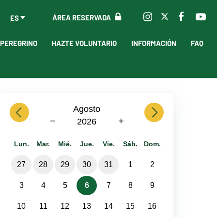
ÁREA RESERVADA
ES
 PEREGRINO
HAZTE VOLUNTARIO
INFORMACIÓN
FAQ
previous
Agosto
next
−
+
2026
Lun.
Mar.
Mié.
Jue.
Vie.
Sáb.
Dom.
27
28
29
30
31
1
2
3
4
5
6
7
8
9
10
11
12
13
14
15
16