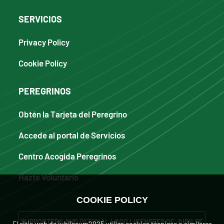
SERVICIOS
Privacy Policy
Cookie Policy
PEREGRINOS
Obtén la Tarjeta del Peregrino
Accede al portal de Servicios
Centro Acogida Peregrinos
Hazte Voluntario
COOKIE POLICY
SUPPORTERS AND OFFICIAL LOGO LICENSEES OF JUBILEE
El sitio web de iubilaeum2025 utiliza cookies técnicas o similares