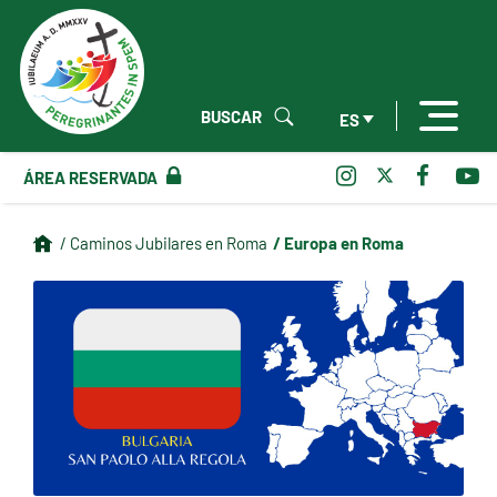
BUSCAR
ES
ÁREA RESERVADA
/ Europa en Roma
/ Caminos Jubilares en Roma