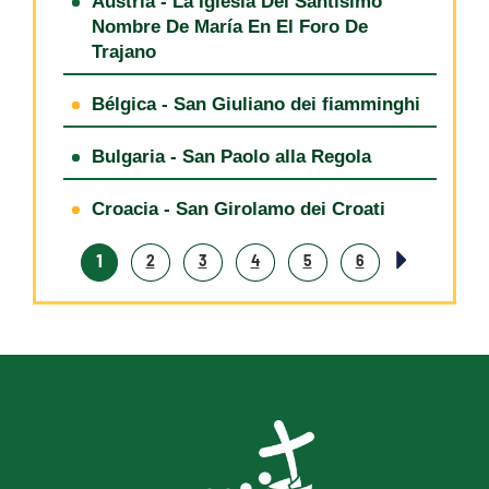
Austria - La Iglesia Del Santísimo
Nombre De María En El Foro De
Trajano
Bélgica - San Giuliano dei fiamminghi
Bulgaria - San Paolo alla Regola
Croacia - San Girolamo dei Croati
1
2
3
4
5
6