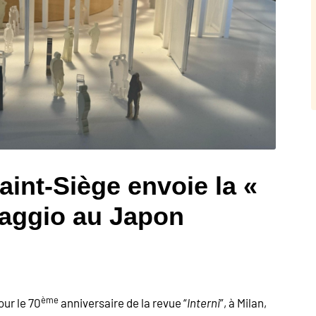
aint-Siège envoie la «
vaggio au Japon
ème
our le 70
anniversaire de la revue “
Interni
”, à Milan,