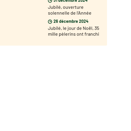
Porte Sainte de Saint
Jubilé, ouverture
Jean de Latran
solennelle de l'Année
Jubilaire dans les
26 décembre 2024
diocèses du monde le 29
Jubilé, le jour de Noël, 35
décembre
mille pèlerins ont franchi
la Porte Sainte de Saint
Pierre