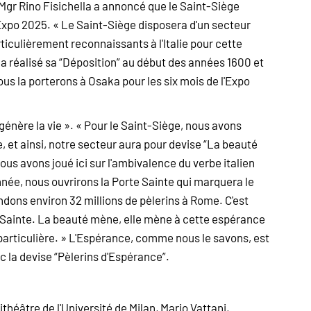
 Mgr Rino Fisichella a annoncé que le Saint-Siège
'Expo 2025. « Le Saint-Siège disposera d'un secteur
ticulièrement reconnaissants à l'Italie pour cette
 a réalisé sa “Déposition” au début des années 1600 et
us la porterons à Osaka pour les six mois de l'Expo
t génère la vie ». « Pour le Saint-Siège, nous avons
 et ainsi, notre secteur aura pour devise “La beauté
Nous avons joué ici sur l'ambivalence du verbe italien
née, nous ouvrirons la Porte Sainte qui marquera le
ndons environ 32 millions de pèlerins à Rome. C'est
e Sainte. La beauté mène, elle mène à cette espérance
 particulière. » L'Espérance, comme nous le savons, est
ec la devise “Pèlerins d'Espérance”.
héâtre de l'Université de Milan, Mario Vattani,