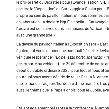
le pro-préfet du Dicastère pour l'Évangélisation, S.E.
portera la “Déposition” de Caravaggio à Osaka pour l
propre au sein du pavillon italien, et nous sommes par
collaboration - a déclaré Mgr Fisichella -. Caravaggio
l'œuvre est conservée dans les musées du Vatican. No
avec une grande joie ».
La devise du pavillon italien à l'Exposition sera « L'ar
également voulu donner une continuité à cette devise,
véhicule l'espérance” (“
La bellezza porta speranza
”). 
porta
(porte ou véhicule). Le 24 décembre de cette an
début du Jubilé ordinaire 2025, pour lequel nous atte
pourquoi nous avons décidé de relier Osaka à l'Anné
que le monde d’aujourd’hui désire d’une manière très
aussi le thème que le Pape a choisi pour le Jubilé, av
Étaient également présents à la conférence, à l’amphit