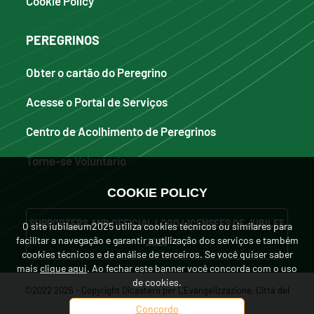
Cookie Policy
PEREGRINOS
Obter o cartão do Peregrino
Acesse o Portal de Serviços
Centro de Acolhimento de Peregrinos
Torne-se Voluntário
COOKIE POLICY
SUPPORTERS AND OFFICIAL LOGO LICENSEES OF JUBILEE
O site iubilaeum2025 utiliza cookies técnicos ou similares para
facilitar a navegação e garantir a utilização dos serviços e também
2025
cookies técnicos e de análise de terceiros. Se você quiser saber
mais
clique aqui
. Ao fechar este banner você concorda com o uso
de cookies.
©2022 2026 - Copyright Dicastero per L'Evangelizzazione, Città del
Vaticano. Tutti i diritti sono riservati.
Concordo