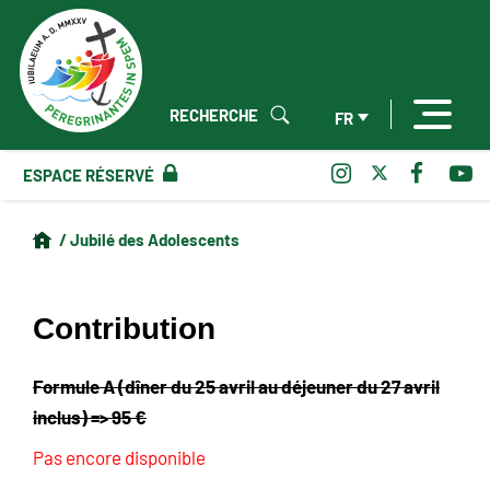
RECHERCHE
FR
ESPACE RÉSERVÉ
/ Jubilé des Adolescents
Contribution
Formule A (dîner du 25 avril au déjeuner du 27 avril
inclus) => 95 €
Pas encore disponible