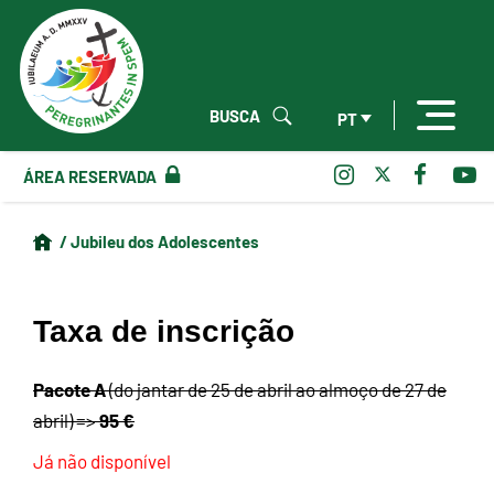
BUSCA
PT
ÁREA RESERVADA
/ Jubileu dos Adolescentes
Taxa de inscrição
Pacote A
(do jantar de 25 de abril ao almoço de 27 de
95 €
abril)
=>
Já não disponível