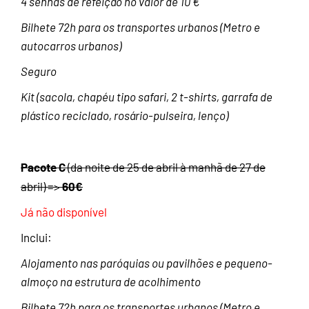
4 senhas de refeição no valor de 10 €
Bilhete 72h para os transportes urbanos (Metro e
autocarros urbanos)
Seguro
Kit (sacola, chapéu tipo safari, 2 t-shirts, garrafa de
plástico reciclado, rosário-pulseira, lenço)
Pacote C
(da noite de 25 de abril à manhã de 27 de
60€
abril)
=>
Já não disponível
Inclui:
Alojamento nas paróquias ou pavilhões e pequeno-
almoço na estrutura de acolhimento
Bilhete 72h para os transportes urbanos (Metro e