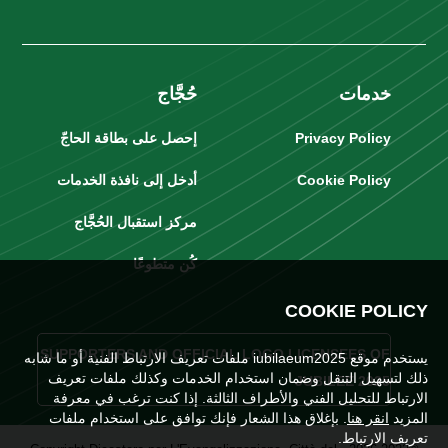
خدمات
حُجَّاج
Privacy Policy
إحصل على بطاقة الحاجّ
Cookie Policy
أدخل إلى نافذة الخدمات
مركز استقبال الحُجَّاج
كُن متطوعًا
COOKIE POLICY
SUPPORTERS AND OFFICIAL LOGO LICENSEES OF
يستخدم موقع iubilaeum2025 ملفات تعريف الارتباط الفنية أو ما شابه
ذلك لتسهيل التنقل وضمان استخدام الخدمات وكذلك ملفات تعريف
JUBILEE 2025
الارتباط للتحليل الفني والأطراف الثالثة. إذا كنت ترغب في معرفة
المزيد
انقر هنا
. بإغلاق هذا الشعار فإنك توافق على استخدام ملفات
تعريف الارتباط.