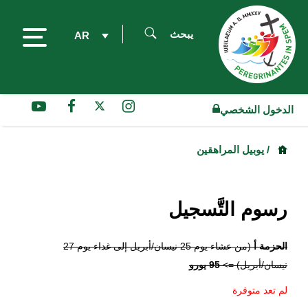
يبحث
AR
الدخول الشخصي
/ يوبيل المراهقين
رسوم التَّسجيل
الحزمة أ
(من عشاء يوم 25 نيسان/أبريل إلى غداء يوم 27
نيسان/أبريل) =>
95 يورو
لم تعد متوفرة