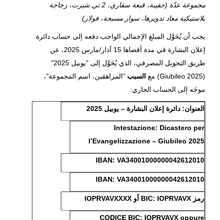
مجموعة عدّة (حقيبة، قبعة سفاري، 2 تي شيرت، زجاجة
بلاستيكية معاد تدويرها، سوار مسبحة، فولار)
يجب أن يُحَوَّل المبلغ الإجمالي الواجب دفعه إلى حساب دائرة
إعلان البشارة في مدة أقصاها 15 آذار/مارس 2025، عن
طريق التحويل المصرفي، الذي يُحَوَّل إلى "يوبيل 2025"
(Giubileo 2025) مع
السبب
"المراهقين، اسم المجموعة"،
موجَه إلى الحساب الجاري:
العنوان: دائرة إعلان البشارة – يوبيل 2025
Intestazione: Dicastero per
l’Evangelizzazione – Giubileo 2025
IBAN: VA34001000000042612010
IBAN: VA34001000000042612010
رمز BIC: IOPRVAVX أو IOPRVAVXXXX
CODICE BIC: IOPRVAVX oppure