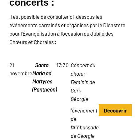
concerts :
Il est possible de consulter ci-dessous les
événements parrainés et organisés par le Dicastère
pour l'Évangélisation à l'occasion du Jubilé des
Chœurs et Chorales :
21
Santa
17:30
Concert du
novembre
Maria ad
chœur
Martyres
Féminin de
(Pantheon)
Gori,
Géorgie
Découvrir
(événement
de
l'Ambassade
de Géorgie