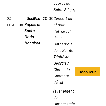
auprès du
Saint-Siège)
23
Basilica
20:00
Concert du
novembre
Papale di
chœur
Santa
Patriarcal
Maria
de la
Maggiore
Cathédrale
de la Sainte
Trinité de
Géorgie /
Chœur de
Découvrir
Chambre
d'État
(événement
de
l'Ambassade