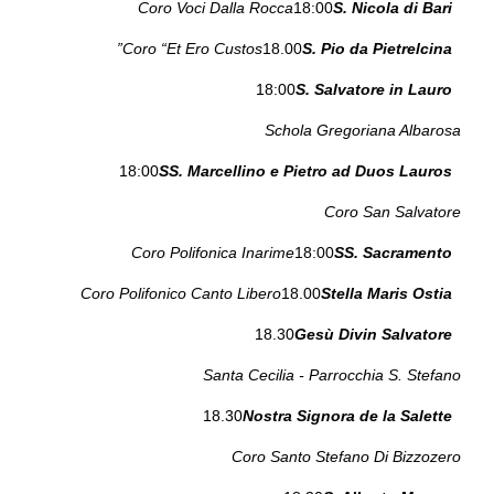
Coro Voci Dalla Rocca
18:00
S. Nicola di Bari
Coro “Et Ero Custos”
18.00
S. Pio da Pietrelcina
18:00
S. Salvatore in Lauro
Schola Gregoriana Albarosa
18:00
SS. Marcellino e Pietro ad Duos Lauros
Coro San Salvatore
Coro Polifonica Inarime
18:00
SS. Sacramento
Coro Polifonico Canto Libero
18.00
Stella Maris Ostia
18.30
Gesù Divin Salvatore
Santa Cecilia - Parrocchia S. Stefano
18.30
Nostra Signora de la Salette
Coro Santo Stefano Di Bizzozero