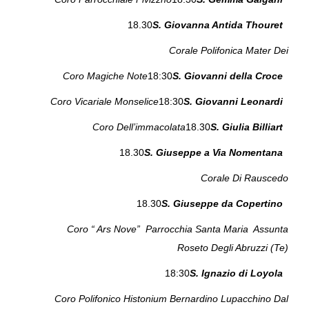
18.30
S. Giovanna Antida Thouret
Corale Polifonica Mater Dei
Coro Magiche Note
18:30
S. Giovanni della Croce
Coro Vicariale Monselice
18:30
S. Giovanni Leonardi
Coro Dell’immacolata
18.30
S. Giulia Billiart
18.30
S. Giuseppe a Via Nomentana
Corale Di Rauscedo
18.30
S. Giuseppe da Copertino
Coro “ Ars Nove” Parrocchia Santa Maria Assunta
Roseto Degli Abruzzi (Te)
18:30
S. Ignazio di Loyola
Coro Polifonico Histonium Bernardino Lupacchino Dal