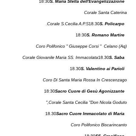
18:30
S. Maria Stella dell'Evangelizzazione
Corale Santa Caterina
Corale S.Cecilia A.P.S.
18.30
S. Policarpo
18:30
S. Romano Martire
Coro Polifonico " Giuseppe Corsi " Celano (Aq)
Corale Giovanile Maria SS. Immacolata
18.30
S. Saba
18.30
S. Valentino ai Parioli
Coro Di Santa Maria Rossa In Crescenzago
18:30
Sacro Cuore di Gesù Agonizzante
Corale Santa Cecilia "Don Nicola Goduto,"
18.30
Sacro Cuore Immacolato di Maria
Coro Polifonico Biscarincanto
18:30
SS. Crocifisso