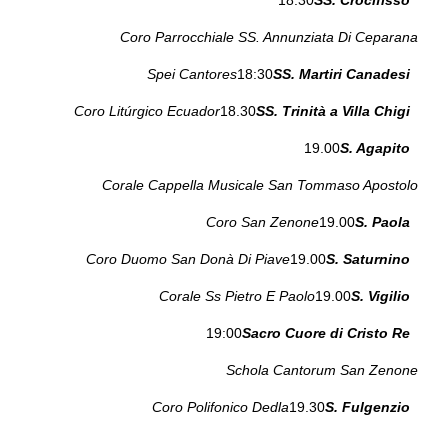
Coro Parrocchiale SS. Annunziata Di Ceparana
Spei Cantores
18:30
SS. Martiri Canadesi
Coro Litúrgico Ecuador
18.30
SS. Trinità a Villa Chigi
19.00
S. Agapito
Corale Cappella Musicale San Tommaso Apostolo
Coro San Zenone
19.00
S. Paola
Coro Duomo San Donà Di Piave
19.00
S. Saturnino
Corale Ss Pietro E Paolo
19.00
S. Vigilio
19:00
Sacro Cuore di Cristo Re
Schola Cantorum San Zenone
Coro Polifonico Dedla
19.30
S. Fulgenzio