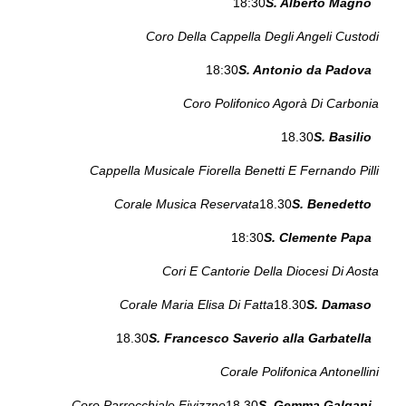
18:30
S. Alberto Magno
Coro Della Cappella Degli Angeli Custodi
18:30
S. Antonio da Padova
Coro Polifonico Agorà Di Carbonia
18.30
S. Basilio
Cappella Musicale Fiorella Benetti E Fernando Pilli
Corale Musica Reservata
18.30
S. Benedetto
18:30
S. Clemente Papa
Cori E Cantorie Della Diocesi Di Aosta
Corale Maria Elisa Di Fatta
18.30
S. Damaso
18.30
S. Francesco Saverio alla Garbatella
Corale Polifonica Antonellini
Coro Parrocchiale Fivizzno
18.30
S. Gemma Galgani