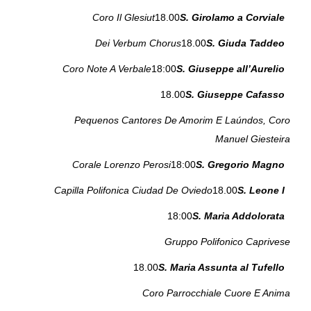
Coro Il Glesiut
18.00
S. Girolamo a Corviale
Dei Verbum Chorus
18.00
S. Giuda Taddeo
Coro Note A Verbale
18:00
S. Giuseppe all’Aurelio
18.00
S. Giuseppe Cafasso
Pequenos Cantores De Amorim E Laúndos, Coro
Manuel Giesteira
Corale Lorenzo Perosi
18:00
S. Gregorio Magno
Capilla Polifonica Ciudad De Oviedo
18.00
S. Leone I
18:00
S. Maria Addolorata
Gruppo Polifonico Caprivese
18.00
S. Maria Assunta al Tufello
Coro Parrocchiale Cuore E Anima