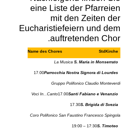
eine Liste der Pfarreien
mit den Zeiten der
Eucharistiefeiern und dem
auftretenden Chor.
Name des Chores
Std
Kirche
La Musica
S. Maria in Monserrato
17.00
Parrocchia Nostra Signora di Lourdes
Gruppo Polifonico Claudio Monteverdi
Voci In...Canto
17.00
Santi Fabiano e Venanzio
17.30
S. Brigida di Svezia
Coro Polifonico San Faustino Francesco Spingola
17:30 – 19:00
S. Timoteo