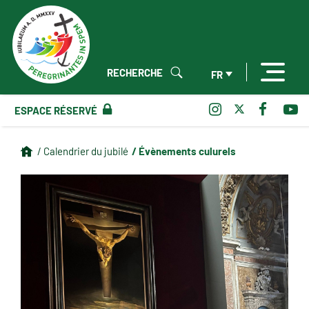
RECHERCHE
FR
ESPACE RÉSERVÉ
/ Évènements culurels
/ Calendrier du jubilé