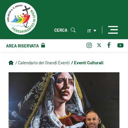
CERCA
IT
AREA RISERVATA
/ Eventi Culturali
/ Calendario dei Grandi Eventi