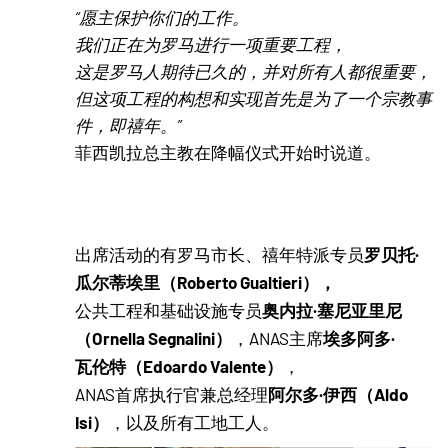
“愿主保护你们的工作。
我们正在为罗马进行一项重要工程，
这是罗马人期待已久的，并对所有人都很重要，
但这项工程的构想和实现首先是为了一个宗教事
件，即禧年。”
菲西凯拉总主教在降幅仪式开始时说道。
罗贝托·
出席活动的有罗马市长、禧年特派专员
瓜尔蒂埃里（Roberto Gualtieri），
奥内拉·塞尼亚里尼
公共工程和基础设施专员
（Ornella Segnalini）
埃多阿多·
，ANAS主席
瓦伦特（Edoardo Valente）
，
阿尔多·伊西（Aldo
ANAS首席执行官兼总经理
Isi）
，以及所有工地工人。