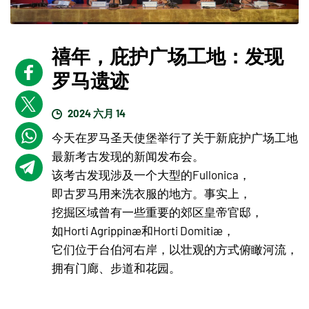
禧年，庇护广场工地：发现
罗马遗迹
2024 六月 14
今天在罗马圣天使堡举行了关于新庇护广场工地
最新考古发现的新闻发布会。
该考古发现涉及一个大型的Fullonica，
即古罗马用来洗衣服的地方。事实上，
挖掘区域曾有一些重要的郊区皇帝官邸，
如Horti Agrippinæ和Horti Domitiæ，
它们位于台伯河右岸，以壮观的方式俯瞰河流，
拥有门廊、步道和花园。