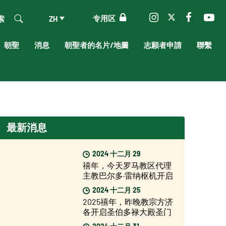
专用区
索
ZH
朝聖
消息
朝聖者的名片/地圖
志願者申請
聯繫
最新消息
2024 十二月 29
禧年，今天罗马教区代理
主教巴尔多·雷纳枢机开启
圣若望大殿圣门
2024 十二月 25
2025禧年，昨晚教宗方济
各开启圣伯多禄大殿圣门
2024 十二月 31