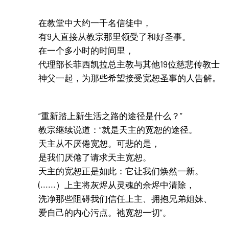
在教堂中大约一千名信徒中，
有9人直接从教宗那里领受了和好圣事。
在一个多小时的时间里，
代理部长菲西凯拉总主教与其他19位慈悲传教士
神父一起，为那些希望接受宽恕圣事的人告解。
“重新踏上新生活之路的途径是什么？”
教宗继续说道：“就是天主的宽恕的途径。
天主从不厌倦宽恕。可悲的是，
是我们厌倦了请求天主宽恕。
天主的宽恕正是如此：它让我们焕然一新。
(......）上主将灰烬从灵魂的余烬中清除，
洗净那些阻碍我们信任上主、拥抱兄弟姐妹、
爱自己的内心污点。祂宽恕一切”。