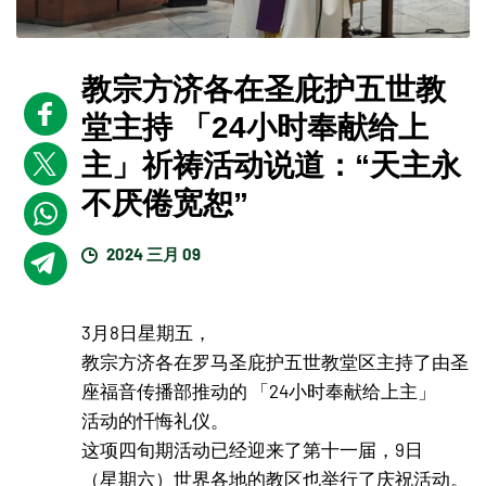
教宗方济各在圣庇护五世教
堂主持 「24小时奉献给上
主」祈祷活动说道：“天主永
不厌倦宽恕”
2024 三月 09
3月8日星期五，
教宗方济各在罗马圣庇护五世教堂区主持了由圣
座福音传播部推动的 「24小时奉献给上主」
活动的忏悔礼仪。
这项四旬期活动已经迎来了第十一届，9日
（星期六）世界各地的教区也举行了庆祝活动。