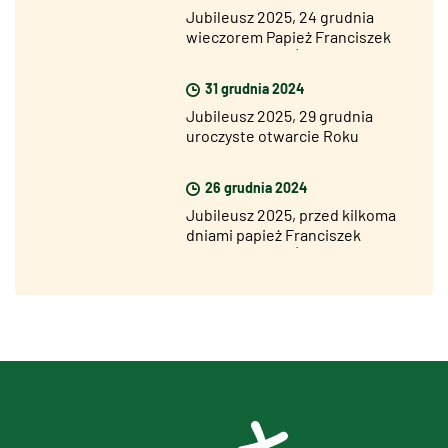
Jubileusz 2025, 24 grudnia
wieczorem Papież Franciszek
otworzył Drzwi Święte Bazyliki
Św. Piotra
31 grudnia 2024
Jubileusz 2025, 29 grudnia
uroczyste otwarcie Roku
Jubileuszowego we wszystkich
diecezjach świata
26 grudnia 2024
Jubileusz 2025, przed kilkoma
dniami papież Franciszek
otworzył Drzwi Święte w
więzieniu Rebibbia