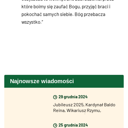
które boimy się zaufać Bogu, przyjąć braci i
pokochać samych siebie. Bóg przebacza
wszystko.”
Najnowsze wiadomości
29 grudnia 2024
Jubileusz 2025, Kardynał Baldo
Reina, Wikariusz Rzymu,
otworzył Drzwi Święte Bazyliki
Św. Jana na Lateranie
25 grudnia 2024