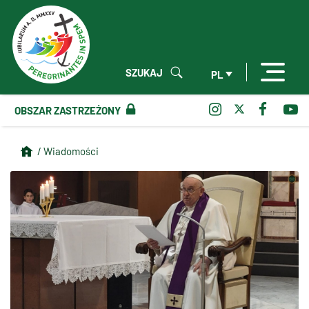
SZUKAJ
PL
OBSZAR ZASTRZEŻONY
/ Wiadomości