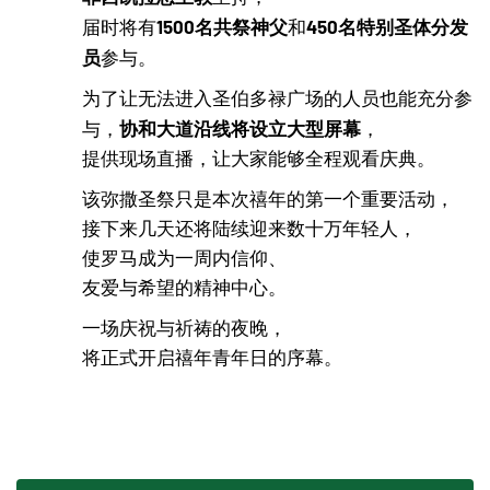
1500名共祭神父
450名特别圣体分发
届时将有
和
员
参与。
为了让无法进入圣伯多禄广场的人员也能充分参
协和大道沿线将设立大型屏幕
与，
，
提供现场直播，让大家能够全程观看庆典。
该弥撒圣祭只是本次禧年的第一个重要活动，
接下来几天还将陆续迎来数十万年轻人，
使罗马成为一周内信仰、
友爱与希望的精神中心。
一场庆祝与祈祷的夜晚，
将正式开启禧年青年日的序幕。