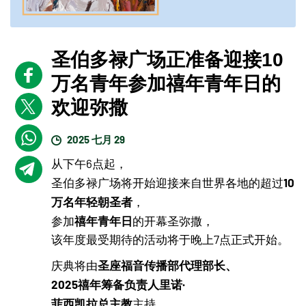
圣伯多禄广场正准备迎接10
万名青年参加禧年青年日的
欢迎弥撒
2025 七月 29
从下午6点起，
10
圣伯多禄广场将开始迎接来自世界各地的超过
万名年轻朝圣者
，
禧年青年日
参加
的开幕圣弥撒，
该年度最受期待的活动将于晚上7点正式开始。
圣座福音传播部代理部长、
庆典将由
2025禧年筹备负责人里诺·
菲西凯拉总主教
主持，