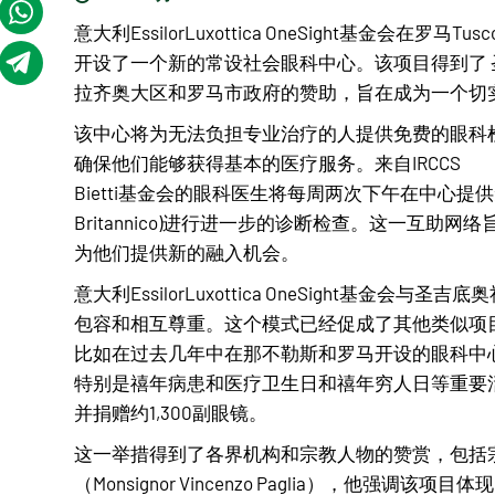
意大利EssilorLuxottica OneSight基金会在罗马Tusc
开设了一个新的常设社会眼科中心。该项目得到了
拉齐奥大区和罗马市政府的赞助，旨在成为一个切
该中心将为无法负担专业治疗的人提供免费的眼科
确保他们能够获得基本的医疗服务。来自IRCCS
Bietti基金会的眼科医生将每周两次下午在中心提供免
Britannico)进行进一步的诊断检查。这一互助
为他们提供新的融入机会。
意大利EssilorLuxottica OneSight基金
包容和相互尊重。这个模式已经促成了其他类似项
比如在过去几年中在那不勒斯和罗马开设的眼科中
特别是禧年病患和医疗卫生日和禧年穷人日等重要活
并捐赠约1,300副眼镜。
这一举措得到了各界机构和宗教人物的赞赏，包括
（Monsignor Vincenzo Paglia），他强调该