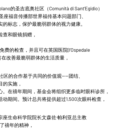
olano的圣吉底奥社区（Comunità di Sant’Egidio）
 圣座福音传播部世界福传基本问题部门、
实的标志，保护最脆弱群体的视力健康。
检查和眼镜捐赠，
费的检查，并且可在英国医院(l’Ospedale
网络旨在改善最脆弱群体的生活质量，
会与圣吉底奥社区的合作基于共同的价值观——团结、
目的实施，
心。在禧年期间，基金会将组织更多临时眼科诊所，
动期间。预计总共将提供超过1,500次眼科检查，
宗座生命科学院院长文森佐·帕利亚总主教
项目体现了禧年的精神，