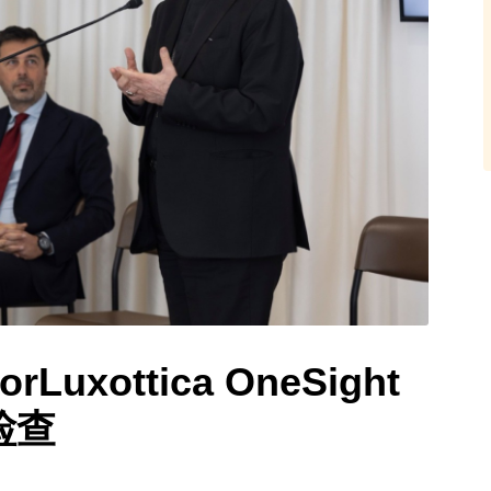
Luxottica OneSight
检查