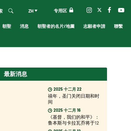
专用区
索
ZH
朝聖
消息
朝聖者的名片/地圖
志願者申請
聯繫
最新消息
2025 十二月 22
禧年，圣门关闭日期和时
间
2025 十二月 16
《基督，我们的和平》：
鲁本斯与卡拉瓦乔将于12
月17日起在罗马展出
2025 十二月 12