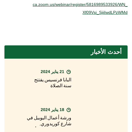
ca.zoom.us/webinar/register/5816989533926/WN_
Xf09Vsi_SjiiIwdLPzWMd
أحدث الأخبار
21 يناير 2024
البابا فرنسيس يفتتح
سنة الصلاة
18 يناير 2024
ورشة أعمال اليوبيل في
شارع كوريدوري.
فيسيكيلا: "قريبًا يبدأ