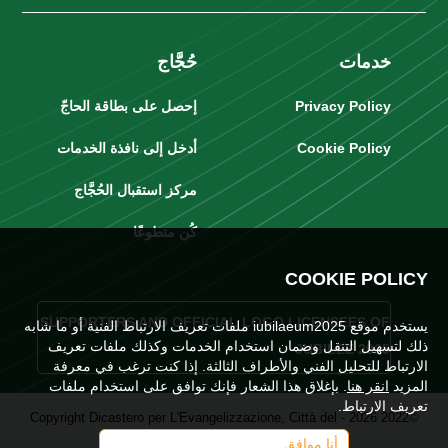
خدمات
حُجَّاج
Privacy Policy
إحصل على بطاقة الحاجّ
Cookie Policy
أدخل إلى نافذة الخدمات
مركز استقبال الحُجَّاج
كُن متطوعًا
COOKIE POLICY
SUPPORTERS AND OFFICIAL LOGO LICENSEES OF
يستخدم موقع iubilaeum2025 ملفات تعريف الارتباط الفنية أو ما شابه
ذلك لتسهيل التنقل وضمان استخدام الخدمات وكذلك ملفات تعريف
JUBILEE 2025
الارتباط للتحليل الفني والأطراف الثالثة. إذا كنت ترغب في معرفة
المزيد
انقر هنا
. بإغلاق هذا الشعار فإنك توافق على استخدام ملفات
تعريف الارتباط.
©2022 2026 - Copyright Dicastero per L'Evangelizzazione, Città del
أنا موافق
Vaticano. Tutti i diritti sono riservati.