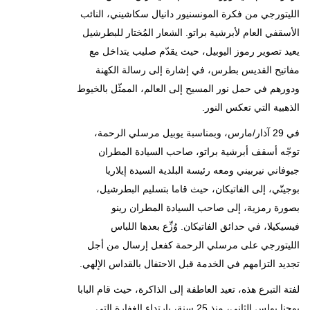
الليتورجي من فكرة المونسنيور دانيال سكاشيني، النائب
الأسقفي العام لأبرشية براتو. الشعار المُختار للبطرشيل
يعيد تصوير رموز اليوبيل، حيث يقدّم صليب يتداخل مع
مفاتيح القديس بطرس، في إشارة إلى رسالة الكهنة
ودورهم في حمل نور المسيح إلى العالم، الممثّل بالخيوط
الذهبية التي تعكس النور.
في 29 آذار/مارس، وبمناسبة يوبيل مرسلي الرحمة،
توجّه أسقف أبرشية براتو، صاحب السيادة المطران
جيوفاني نيربيني ومعه رئيسة البلدية السيدة إيلاريا
بوجيتّي، إلى الفاتيكان، حيث قاما بتسليم البطرشيل،
بصورة رمزية، إلى صاحب السيادة المطران رينو
فيسيكيلا، في حدائق الفاتيكان. وُزِّع بعدها اللباس
الليتورجي على مرسلي الرحمة كفعل إرسال من أجل
تجديد التزامهم في الخدمة قبل الاحتفال بالقداس الإلهي.
لفتة التبرع هذه، تعيد العاطفة إلى الذاكرة، حيث قام البابا
يوحنا بولس الثاني، منذ 25 سنة، بارتداء الغفارة التي