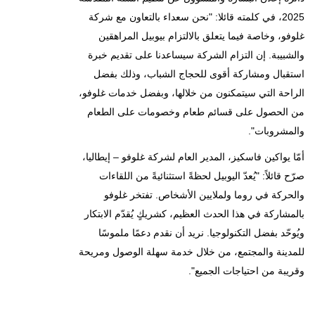
2025، في كلمته قائلا: "نحن سعداء بالتعاون مع شركة
غلوفو، وخاصة فيما يتعلق بالالتزام بيوبيل المراهقين
والشبيبة. إن التزام الشركة سيساعدنا على تقديم خبرة
استقبال ومشاركة أقوى للحجاج الشباب، وذلك بفضل
الراحة التي سيتمكنون من خلالها، وبفضل خدمات غلوفو،
من الحصول على قسائم طعام وخصومات على الطعام
والمشروبات".
أمّا يواكين فاسكيز، المدير العام لشركة غلوفو – إيطاليا،
صرّح قائلاً: "يُعدّ اليوبيل لحظةً استثنائيةً من اللقاءات
والحركة في روما ولملايين الأشخاص. تفتخر غلوفو
بالمشاركة في هذا الحدث العظيم، كشريكٍ يُقدّم الابتكار
ويُوحّد بفضل التكنولوجيا. نريد أن نقدم دعمًا ملموسًا
للمدينة والمجتمع، من خلال خدمة سهلة الوصول ومريحة
وقريبة من احتياجات الجميع".