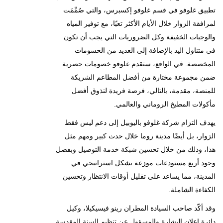
تطبيق غلوفو في قسم غلوفو إكسبرس، والتي صُمِّمَت
لمرافقة الزوار خلال الأيام الأكثر تعبًا، مع توفير المياه
والوجبات الخفيفة وكل الضروريات التي يجب أن تكون
في متناول اليد بالإضافة إلى العديد من الحسومات
المخصصة. في الواقع، ستقدم غلوفو خصومات حصرية
ضمن مجموعة مختارة من أفضل المطاعم الشريكة
للمنصة، مقدمة، بالتالي، فرصة فريدة لتذوق أفضل
مأكولات المطبخ الروماني والعالمي.
يهدف التزام شركة غلوفو باليوبيل إلى دعم ليس فقط
الزوار، بل أيضًا مدينة روما خلال حدث كبير ومهم مثل
هذا، وذلك من خلال تحسين شبكة خدمة التوصيل وبفضل
وجود أربع مستودعات موزعة بشكل استراتيجي في
المدينة، مما يساعد على تقليل أوقات الانتظار وتحسين
الكفاءة الشاملة.
وقد أكّد صاحب السيادة المطران رينو فيسيكيلا، وكيل
دائرة إعلان البشارة والمسؤول عن تنظيم السنة المقدسة