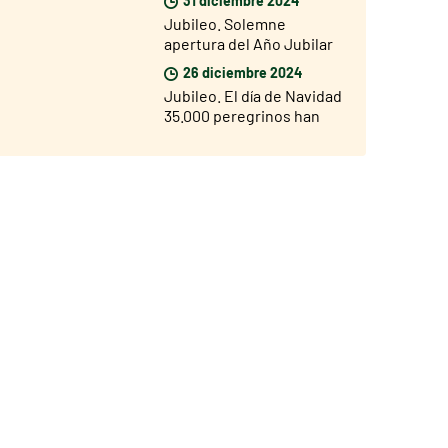
Puerta Santa de San Juan
Jubileo. Solemne
de Letrán
apertura del Año Jubilar
en las diócesis del mundo
26 diciembre 2024
el 29 de diciembre
Jubileo. El día de Navidad
35.000 peregrinos han
entrado por la Puerta
Santa de San Pedro