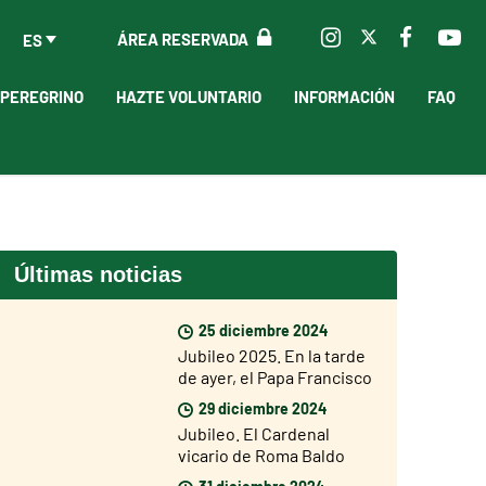
ÁREA RESERVADA
ES
 PEREGRINO
HAZTE VOLUNTARIO
INFORMACIÓN
FAQ
Últimas noticias
25 diciembre 2024
Jubileo 2025. En la tarde
de ayer, el Papa Francisco
ha abierto la Puerta Santa
29 diciembre 2024
de la Basílica de San
Jubileo. El Cardenal
Pedro
vicario de Roma Baldo
Reina ha abierto hoy la
31 diciembre 2024