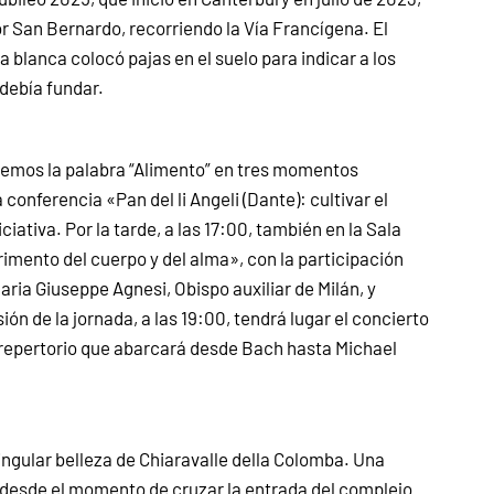
or San Bernardo, recorriendo la Vía Francígena. El
blanca colocó pajas en el suelo para indicar a los
 debía fundar.
inaremos la palabra “Alimento” en tres momentos
conferencia «Pan del li Angeli (Dante): cultivar el
iativa. Por la tarde, a las 17:00, también en la Sala
rimento del cuerpo y del alma», con la participación
aria Giuseppe Agnesi, Obispo auxiliar de Milán, y
ón de la jornada, a las 19:00, tendrá lugar el concierto
n repertorio que abarcará desde Bach hasta Michael
gular belleza de Chiaravalle della Colomba. Una
desde el momento de cruzar la entrada del complejo