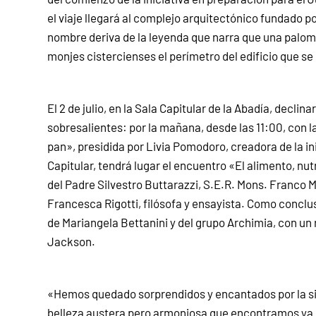
el viaje llegará al complejo arquitectónico fundado p
nombre deriva de la leyenda que narra que una paloma 
monjes cistercienses el perímetro del edificio que se
El 2 de julio, en la Sala Capitular de la Abadía, decl
sobresalientes: por la mañana, desde las 11:00, con la 
pan», presidida por Livia Pomodoro, creadora de la inic
Capitular, tendrá lugar el encuentro «El alimento, nut
del Padre Silvestro Buttarazzi, S.E.R. Mons. Franco M
Francesca Rigotti, filósofa y ensayista. Como conclusi
de Mariangela Bettanini y del grupo Archimia, con u
Jackson.
«Hemos quedado sorprendidos y encantados por la sin
belleza austera pero armoniosa que encontramos ya 