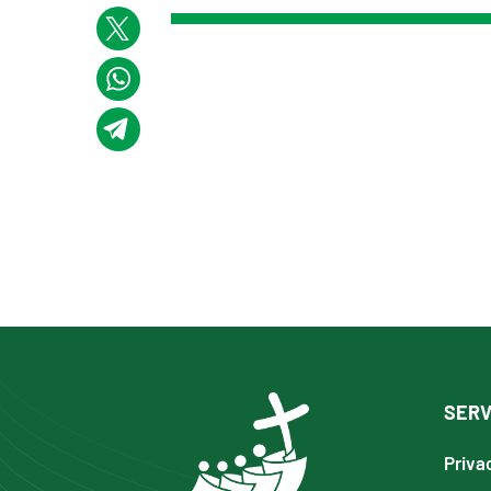
SERV
Priva