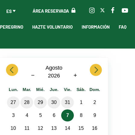
ÁREA RESERVADA
ES
 PEREGRINO
HAZTE VOLUNTARIO
INFORMACIÓN
FAQ
previous
Agosto
next
−
+
2026
Lun.
Mar.
Mié.
Jue.
Vie.
Sáb.
Dom.
27
28
29
30
31
1
2
3
4
5
6
7
8
9
10
11
12
13
14
15
16