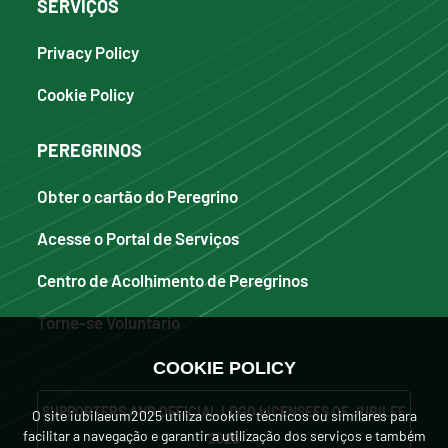
SERVIÇOS
Privacy Policy
Cookie Policy
PEREGRINOS
Obter o cartão do Peregrino
Acesse o Portal de Serviços
Centro de Acolhimento de Peregrinos
Torne-se Voluntário
COOKIE POLICY
SUPPORTERS AND OFFICIAL LOGO LICENSEES OF JUBILEE
O site iubilaeum2025 utiliza cookies técnicos ou similares para
facilitar a navegação e garantir a utilização dos serviços e também
2025