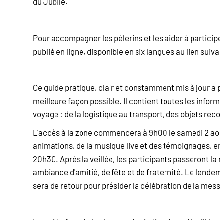
du Jubilé.
Pour accompagner les pèlerins et les aider à particip
publié en ligne, disponible en six langues au lien su
Ce guide pratique, clair et constamment mis à jour a 
meilleure façon possible. Il contient toutes les infor
voyage : de la logistique au transport, des objets r
L'accès à la zone commencera à 9h00 le samedi 2 août
animations, de la musique live et des témoignages, en
20h30. Après la veillée, les participants passeront l
ambiance d'amitié, de fête et de fraternité. Le lend
sera de retour pour présider la célébration de la mess