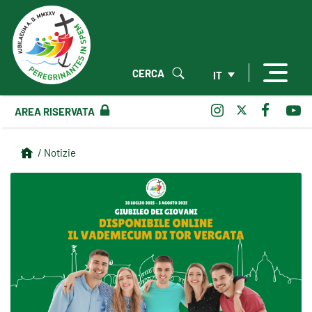
CERCA
IT
AREA RISERVATA
/ Notizie