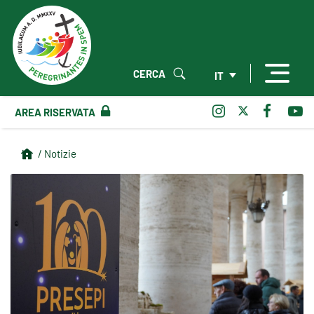
CERCA
IT
AREA RISERVATA
/ Notizie