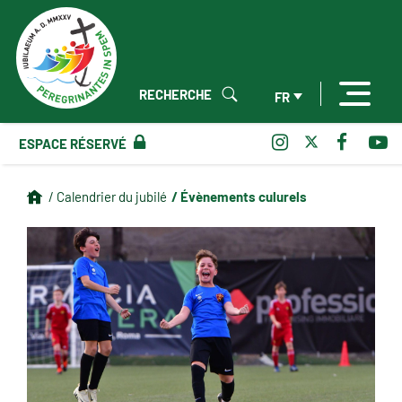
RECHERCHE
FR
ESPACE RÉSERVÉ
/ Évènements culurels
/ Calendrier du jubilé