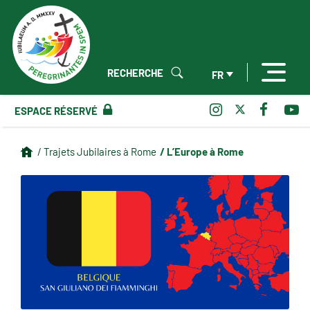
RECHERCHE
FR
ESPACE RÉSERVÉ
/ L’Europe à Rome
/ Trajets Jubilaires à Rome