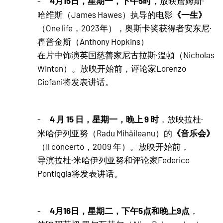
4月15日，星期一，下午5时
-
，放映詹姆斯·
《一生》
哈维斯（James Hawes）执导的电影
（One life，2023年），奥斯卡奖获得者安东尼·
霍普金斯（Anthony Hopkins）
在片中饰演英国慈善家尼古拉斯·溫頓（Nicholas
Winton）。放映开始前，评论家Lorenzo
Ciofani将发表讲话。
4 月 15 日，星期一，晚上 9 时
-
，放映拉杜·
《音乐会》
米哈伊列亚努（Radu Mihăileanu）的
（Il concerto，2009 年）。放映开始前，
导演拉杜·米哈伊列亚努和评论家Federico
Pontiggia将发表讲话。
4月16日，星期二，下午5点和晚上9点
-
，